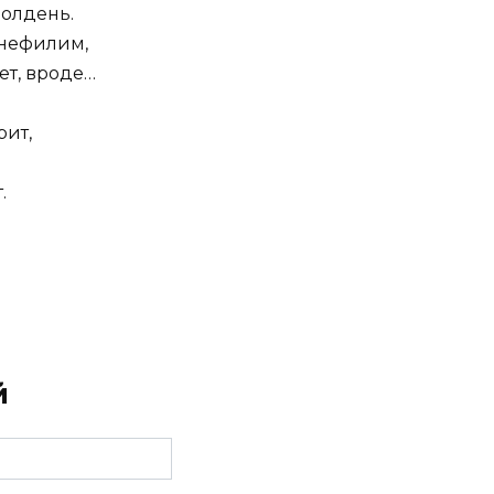
полдень.
 нефилим,
ет, вроде…
рит,
.
й