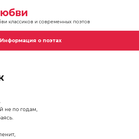
любви
бви классиков и современных поэтов
Информация о поэтах
к
,
 не по годам,
аясь.
ленит,