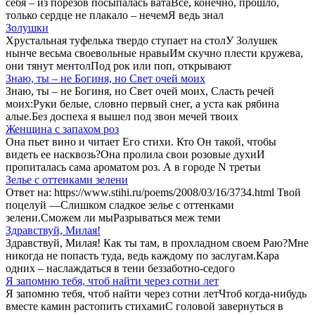
себя – из порезов посыпалась ватаВсе, конечно, прошло,
только сердце не плакало – нечемЯ ведь знал
Золушки
Хрустальная туфелька твердо ступает на столУ Золушек
нынче весьма своевольные нравыИм скучно плести кружева,
они тянут ментолПод рок или поп, открывают
Знаю, ты – не Богиня, но Свет очей моих
Знаю, ты – не Богиня, но Свет очей моих, Сласть речей
моих:Руки белые, словно первый снег, а уста как рябина
алые.Без доспеха я вышел под звон мечей твоих
Женщина с запахом роз
Она пьет вино и читает Его стихи. Кто Он такой, чтобы
видеть ее насквозь?Она пролила свои розовые духиИ
пропиталась сама ароматом роз. А в городе N третьи
Зелье с оттенками зелени
Ответ на: https://www.stihi.ru/poems/2008/03/16/3734.html Твой
поцелуй —Слишком сладкое зелье с оттенками
зелени.Сможем ли мыРазрываться меж теми
Здравствуй, Милая!
Здравствуй, Милая! Как ты там, в прохладном своем Раю?Мне
никогда не попасть туда, ведь каждому по заслугам.Кара
одних – наслаждаться в тени беззаботно-седого
Я запомню тебя, чтоб найти через сотни лет
Я запомню тебя, чтоб найти через сотни летЧтоб когда-нибудь
вместе камин растопить стихамиС головой завернуться в