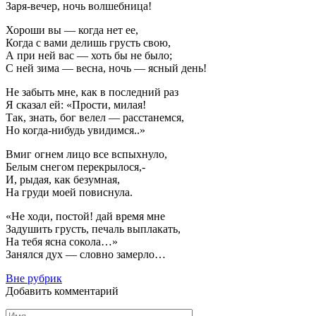
Заря-вечер, ночь волшебница!
Хороши вы — когда нет ее,
Когда с вами делишь грусть свою,
А при ней вас — хоть бы не было;
С ней зима — весна, ночь — ясный день!
Не забыть мне, как в последний раз
Я сказал ей: «Прости, милая!
Так, знать, бог велел — расстанемся,
Но когда-нибудь увидимся..»
Вмиг огнем лицо все вспыхнуло,
Белым снегом перекрылося,-
И, рыдая, как безумная,
На груди моей повиснула.
«Не ходи, постой! дай время мне
Задушить грусть, печаль выплакать,
На тебя ясна сокола…»
Занялся дух — словно замерло…
Вне рубрик
Добавить комментарий
Имя