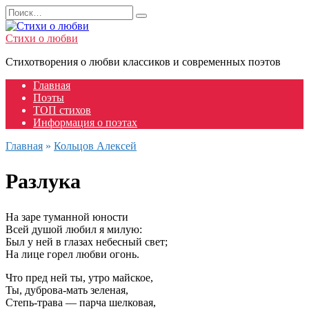
Перейти
Search
к
for:
содержанию
Стихи о любви
Стихотворения о любви классиков и современных поэтов
Главная
Поэты
ТОП стихов
Информация о поэтах
Главная
»
Кольцов Алексей
Разлука
На заре туманной юности
Всей душой любил я милую:
Был у ней в глазах небесный свет;
На лице горел любви огонь.
Что пред ней ты, утро майское,
Ты, дуброва-мать зеленая,
Степь-трава — парча шелковая,