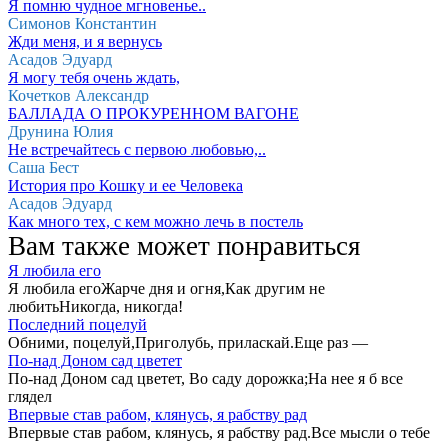
Я помню чудное мгновенье..
Симонов Константин
Жди меня, и я вернусь
Асадов Эдуард
Я могу тебя очень ждать,
Кочетков Александр
БАЛЛАДА О ПРОКУРЕННОМ ВАГОНЕ
Друнина Юлия
Не встречайтесь с первою любовью,..
Саша Бест
История про Кошку и ее Человека
Асадов Эдуард
Как много тех, с кем можно лечь в постель
Вам также может понравиться
Я любила его
Я любила егоЖарче дня и огня,Как другим не
любитьНикогда, никогда!
Последний поцелуй
Обними, поцелуй,Приголубь, приласкай.Еще раз —
По-над Доном сад цветет
По-над Доном сад цветет, Во саду дорожка;На нее я б все
глядел
Впервые став рабом, клянусь, я рабству рад
Впервые став рабом, клянусь, я рабству рад.Все мысли о тебе