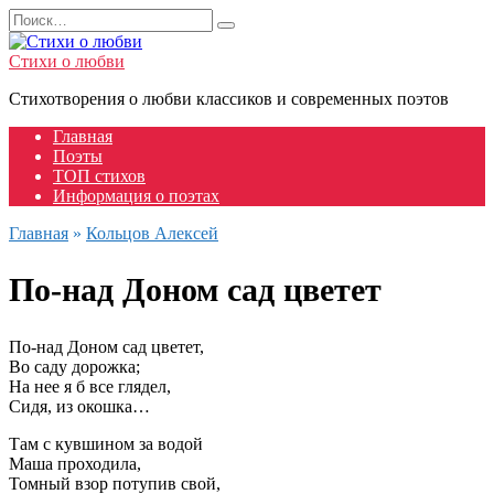
Перейти
Search
к
for:
содержанию
Стихи о любви
Стихотворения о любви классиков и современных поэтов
Главная
Поэты
ТОП стихов
Информация о поэтах
Главная
»
Кольцов Алексей
По-над Доном сад цветет
По-над Доном сад цветет,
Во саду дорожка;
На нее я б все глядел,
Сидя, из окошка…
Там с кувшином за водой
Маша проходила,
Томный взор потупив свой,