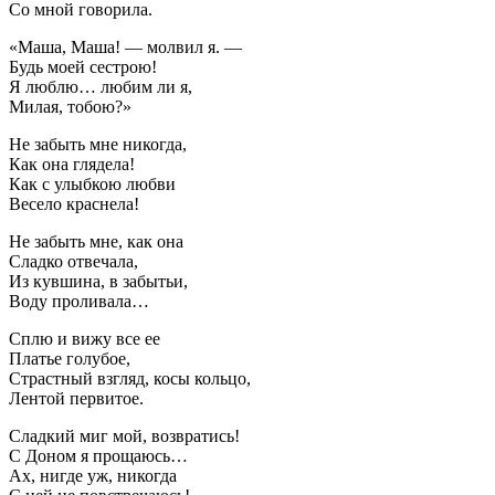
Со мной говорила.
«Маша, Маша! — молвил я. —
Будь моей сестрою!
Я люблю… любим ли я,
Милая, тобою?»
Не забыть мне никогда,
Как она глядела!
Как с улыбкою любви
Весело краснела!
Не забыть мне, как она
Сладко отвечала,
Из кувшина, в забытьи,
Воду проливала…
Сплю и вижу все ее
Платье голубое,
Страстный взгляд, косы кольцо,
Лентой первитое.
Сладкий миг мой, возвратись!
С Доном я прощаюсь…
Ах, нигде уж, никогда