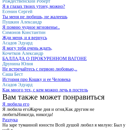
Рождественский Роберт
Я в глазах твоих утону, можно?
Есенин Сергей
Ты меня не любишь, не жалеешь
Пушкин Александр
Я помню чудное мгновенье..
Симонов Константин
Жди меня, и я вернусь
Асадов Эдуард
Я могу тебя очень ждать,
Кочетков Александр
БАЛЛАДА О ПРОКУРЕННОМ ВАГОНЕ
Друнина Юлия
Не встречайтесь с первою любовью,..
Саша Бест
История про Кошку и ее Человека
Асадов Эдуард
Как много тех, с кем можно лечь в постель
Вам также может понравиться
Я любила его
Я любила егоЖарче дня и огня,Как другим не
любитьНикогда, никогда!
Разлука
На заре туманной юности Всей душой любил я милую: Был у