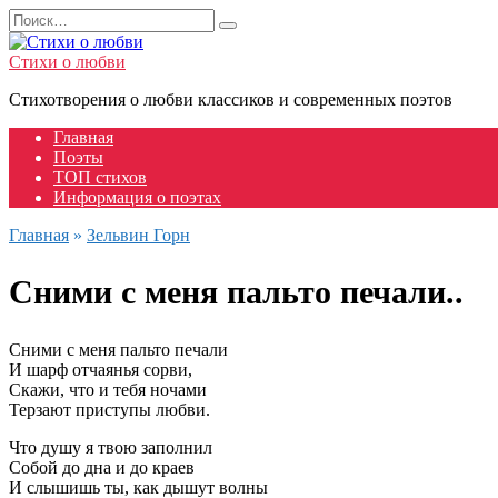
Перейти
Search
к
for:
содержанию
Стихи о любви
Стихотворения о любви классиков и современных поэтов
Главная
Поэты
ТОП стихов
Информация о поэтах
Главная
»
Зельвин Горн
Сними с меня пальто печали..
Сними с меня пальто печали
И шарф отчаянья сорви,
Скажи, что и тебя ночами
Терзают приступы любви.
Что душу я твою заполнил
Собой до дна и до краев
И слышишь ты, как дышут волны