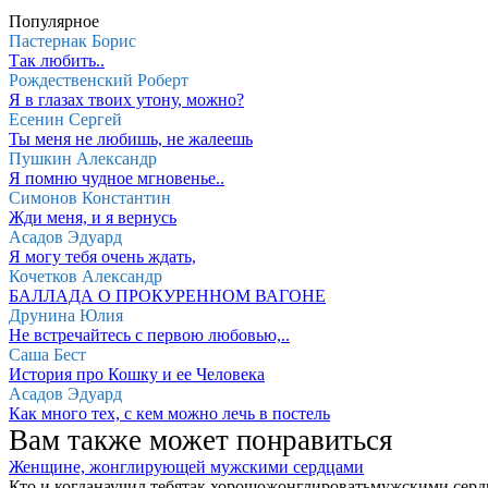
Популярное
Пастернак Борис
Так любить..
Рождественский Роберт
Я в глазах твоих утону, можно?
Есенин Сергей
Ты меня не любишь, не жалеешь
Пушкин Александр
Я помню чудное мгновенье..
Симонов Константин
Жди меня, и я вернусь
Асадов Эдуард
Я могу тебя очень ждать,
Кочетков Александр
БАЛЛАДА О ПРОКУРЕННОМ ВАГОНЕ
Друнина Юлия
Не встречайтесь с первою любовью,..
Саша Бест
История про Кошку и ее Человека
Асадов Эдуард
Как много тех, с кем можно лечь в постель
Вам также может понравиться
Женщине, жонглирующей мужскими сердцами
Кто и когданаучил тебятак хорошожонглироватьмужскими сер