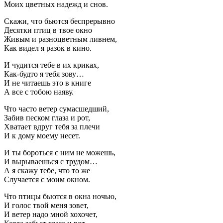
Моих цветных надежд и снов.
Скажи, что бьются беспрерывно
Десятки птиц в твое окно
Живым и разноцветным ливнем,
Как видел я разок в кино.
И чудится тебе в их криках,
Как-будто я тебя зову…
И не читаешь это в книге
А все с тобою наяву.
Что часто ветер сумасшедший,
Забив песком глаза и рот,
Хватает вдруг тебя за плечи
И к дому моему несет.
И ты бороться с ним не можешь,
И вырываешься с трудом…
А я скажу тебе, что то же
Случается с моим окном.
Что птицы бьются в окна ночью,
И голос твой меня зовет,
И ветер надо мной хохочет,