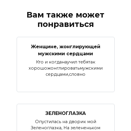
Вам также может
понравиться
Женщине, жонглирующей
мужскими сердцами
Кто и когданаучил тебятак
хорошожонглироватьмужскими
сердцами,словно
ЗЕЛЕНОГЛАЗКА
Опустилась на дворик мой
Зеленоглазка, На зелененьком