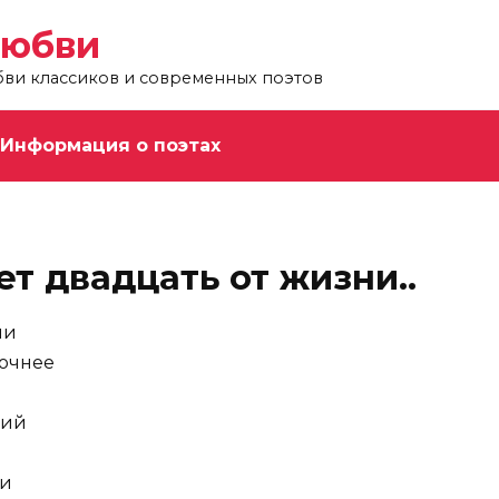
любви
бви классиков и современных поэтов
Информация о поэтах
ет двадцать от жизни..
ни
точнее
ний
ки