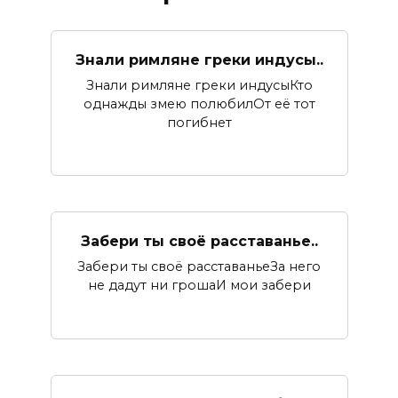
Знали римляне греки индусы..
Знали римляне греки индусыКто
однажды змею полюбилОт её тот
погибнет
Забери ты своё расставанье..
Забери ты своё расставаньеЗа него
не дадут ни грошаИ мои забери