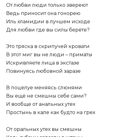
От любви люди только звереют
Ведь приносит она гонорею
Иль хламидии в лучшем исходе
Для любви где вы силы берёте?
Это тряска в скрипучей кровати
В этот миг вы не люди – приматы
Искривляете лица в экстазе
Повинуясь любовной заразе
В поцелуе меняясь слюнями
Вы ещё не смешны себе сами?
И вообще от анальных утех
Простынь в кале как будто на грех
От оральных утех вы смешны