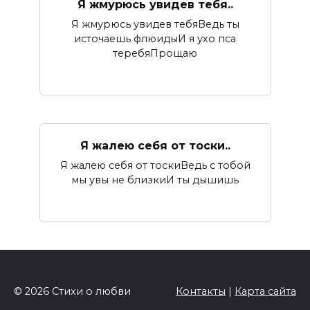
Я жмурюсь увидев тебя..
Я жмурюсь увидев тебяВедь ты
источаешь флюидыИ я ухо пса
теребяПрощаю
Я жалею себя от тоски..
Я жалею себя от тоскиВедь с тобой
мы увы не близкиИ ты дышишь
© 2026 Стихи о любви
Контакты
|
Карта сайта