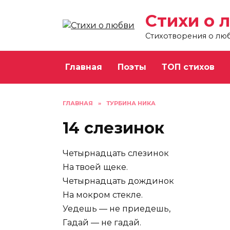
Перейти
Стихи о 
к
содержанию
Стихотворения о лю
Главная
Поэты
ТОП стихов
ГЛАВНАЯ
»
ТУРБИНА НИКА
14 слезинок
Четырнадцать слезинок
На твоей щеке.
Четырнадцать дождинок
На мокром стекле.
Уедешь — не приедешь,
Гадай — не гадай.