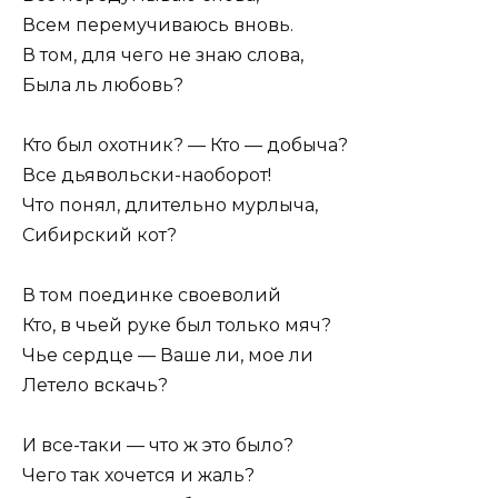
Всем перемучиваюсь вновь.
В том, для чего не знаю слова,
Была ль любовь?
Кто был охотник? — Кто — добыча?
Все дьявольски-наоборот!
Что понял, длительно мурлыча,
Сибирский кот?
В том поединке своеволий
Кто, в чьей руке был только мяч?
Чье сердце — Ваше ли, мое ли
Летело вскачь?
И все-таки — что ж это было?
Чего так хочется и жаль?