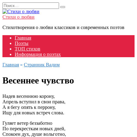
Перейти
Search
к
for:
содержанию
Стихи о любви
Стихотворения о любви классиков и современных поэтов
Главная
Поэты
ТОП стихов
Информация о поэтах
Главная
»
Странник Вадим
Весеннее чувство
Надев весеннюю корону,
Апрель вступил в свои права,
А я бегу опять к перрону,
Ищу для новых встреч слова.
Гуляет ветер беззаботно
По перекресткам новых дней,
Спокоен дух, душе вольготно,