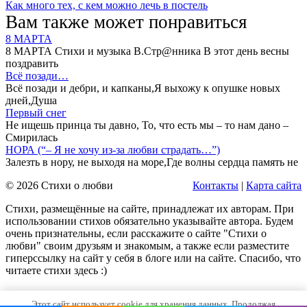
Как много тех, с кем можно лечь в постель
Вам также может понравиться
8 МАРТА
8 МАРТА Стихи и музыка В.Стр@нника В этот день весны
поздравить
Всё позади…
Всё позади и дебри, и капканы,Я выхожу к опушке новых
дней,Душа
Первый снег
Не ищешь принца ты давно, То, что есть мы – то нам дано –
Смирилась
НОРА (“– Я не хочу из-за любви страдать…”)
Залезть в нору, не выходя на море,Где волны сердца память не
© 2026 Стихи о любви
Контакты
|
Карта сайта
Стихи, размещённые на сайте, принадлежат их авторам. При
использовании стихов обязательно указывайте автора. Будем
очень признательны, если расскажите о сайте "Стихи о
любви" своим друзьям и знакомым, а также если разместите
гиперссылку на сайт у себя в блоге или на сайте. Спасибо, что
читаете стихи здесь :)
Этот сайт использует cookie для хранения данных. Продолжая