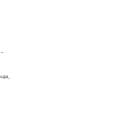
 –
чая,