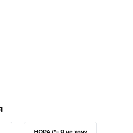
я
НОРА (“– Я не хочу