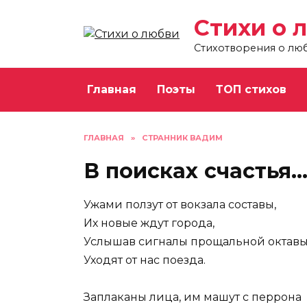
Перейти
Стихи о 
к
содержанию
Стихотворения о лю
Главная
Поэты
ТОП стихов
ГЛАВНАЯ
»
СТРАННИК ВАДИМ
В поисках счастья
Ужами ползут от вокзала составы,
Их новые ждут города,
Услышав сигналы прощальной октавы
Уходят от нас поезда.
Заплаканы лица, им машут с перрона