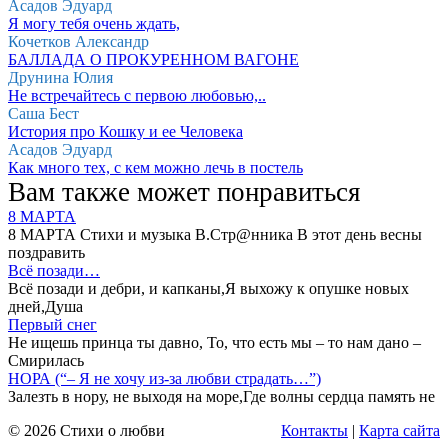
Асадов Эдуард
Я могу тебя очень ждать,
Кочетков Александр
БАЛЛАДА О ПРОКУРЕННОМ ВАГОНЕ
Друнина Юлия
Не встречайтесь с первою любовью,..
Саша Бест
История про Кошку и ее Человека
Асадов Эдуард
Как много тех, с кем можно лечь в постель
Вам также может понравиться
8 МАРТА
8 МАРТА Стихи и музыка В.Стр@нника В этот день весны
поздравить
Всё позади…
Всё позади и дебри, и капканы,Я выхожу к опушке новых
дней,Душа
Первый снег
Не ищешь принца ты давно, То, что есть мы – то нам дано –
Смирилась
НОРА (“– Я не хочу из-за любви страдать…”)
Залезть в нору, не выходя на море,Где волны сердца память не
© 2026 Стихи о любви
Контакты
|
Карта сайта