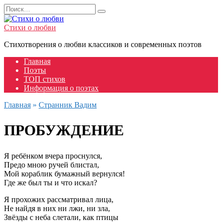
Перейти
Search
к
for:
содержанию
Стихи о любви
Стихотворения о любви классиков и современных поэтов
Главная
Поэты
ТОП стихов
Информация о поэтах
Главная
»
Странник Вадим
ПРОБУЖДЕНИЕ
Я ребёнком вчера проснулся,
Предо мною ручей блистал,
Мой кораблик бумажный вернулся!
Где же был ты и что искал?
Я прохожих рассматривал лица,
Не найдя в них ни лжи, ни зла,
Звёзды с неба слетали, как птицы