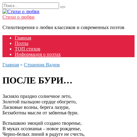
Перейти
Search
к
for:
содержанию
Стихи о любви
Стихотворения о любви классиков и современных поэтов
Главная
Поэты
ТОП стихов
Информация о поэтах
Главная
»
Странник Вадим
ПОСЛЕ БУРИ…
Засияло праздно солнечное лето,
Золотой пыльцою сердце обогрето,
Ласковые волны, берега лазури,
Беззаботны мысли от забвенья бури.
Вспышкою эмоций создано творенье,
В муках осознанья – новое рожденье,
Черно-белых линий в радуге не счесть,