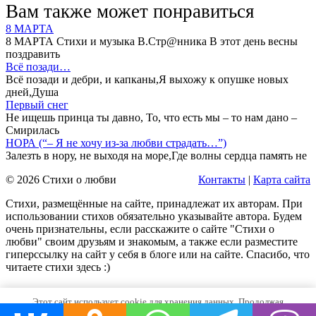
Вам также может понравиться
8 МАРТА
8 МАРТА Стихи и музыка В.Стр@нника В этот день весны
поздравить
Всё позади…
Всё позади и дебри, и капканы,Я выхожу к опушке новых
дней,Душа
Первый снег
Не ищешь принца ты давно, То, что есть мы – то нам дано –
Смирилась
НОРА (“– Я не хочу из-за любви страдать…”)
Залезть в нору, не выходя на море,Где волны сердца память не
© 2026 Стихи о любви
Контакты
|
Карта сайта
Стихи, размещённые на сайте, принадлежат их авторам. При
использовании стихов обязательно указывайте автора. Будем
очень признательны, если расскажите о сайте "Стихи о
любви" своим друзьям и знакомым, а также если разместите
гиперссылку на сайт у себя в блоге или на сайте. Спасибо, что
читаете стихи здесь :)
Этот сайт использует cookie для хранения данных. Продолжая
использовать сайт, Вы даете свое согласие на работу с этими файлами.