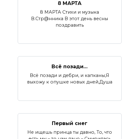
8 МАРТА
8 МАРТА Стихи и музыка
В.Стр@нника В этот день весны
поздравить
Всё позади…
Всё позади и дебри, и капканы,Я
выхожу к опушке новых дней,Душа
Первый снег
Не ищешь принца ты давно, То, что
есть мы – то нам дано – Смирилась