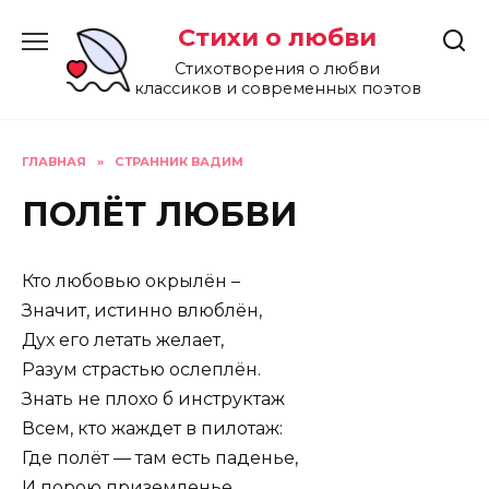
Перейти
Стихи о любви
к
содержанию
Стихотворения о любви
классиков и современных поэтов
ГЛАВНАЯ
»
СТРАННИК ВАДИМ
ПОЛЁТ ЛЮБВИ
Кто любовью окрылён –
Значит, истинно влюблён,
Дух его летать желает,
Разум страстью ослеплён.
Знать не плохо б инструктаж
Всем, кто жаждет в пилотаж:
Где полёт — там есть паденье,
И порою приземленье