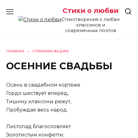
Перейти
Стихи о любви
к
содержанию
Стихотворения о любви
классиков и
современных поэтов
ГЛАВНАЯ
»
СТРАННИК ВАДИМ
ОСЕННИЕ СВАДЬБЫ
Осень в свадебном кортеже
Гордо шествует вперёд,
Тишину клаксоны режут,
Пробуждая весь народ.
Листопад благословляет
Золотистым конфетти;