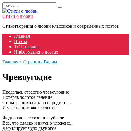
Перейти
Search
к
for:
содержанию
Стихи о любви
Стихотворения о любви классиков и современных поэтов
Главная
Поэты
ТОП стихов
Информация о поэтах
Главная
»
Странник Вадим
Чревоугодие
Предалась страстно чревоугодию,
Потеряв золотое сечение,
Стала ты походить на пародию —
И уже не поможет лечение.
Жадно гложет сознанье убогое
Всё, что сладко и вкусно уложено,
Дефилирует чудо двуногое