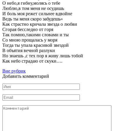
О небо,я гибну,молясь о тебе
Люблю,в том меня не осудишь
И боль моя режет сильнее вдвойне
Ведь ты меня скоро забудешь»
Как страстно кричала звезда о любви
Сгорая бесследно от горя
Так помню,такими словами и ты
Со мною прощалась у моря
Тогда ты упала красивой звездой
В объятия вечной разлуки
Но знаешь ,с тех пор я живу лишь тобой
Как небо страдаю от скуки….
Вне рубрик
Добавить комментарий
Имя
Email
Комментарий