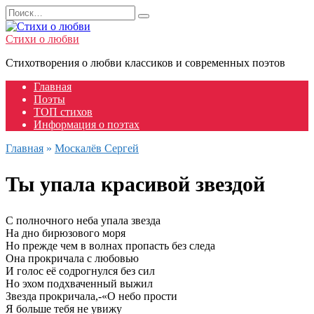
Перейти
Search
к
for:
содержанию
Стихи о любви
Стихотворения о любви классиков и современных поэтов
Главная
Поэты
ТОП стихов
Информация о поэтах
Главная
»
Москалёв Сергей
Ты упала красивой звездой
С полночного неба упала звезда
На дно бирюзового моря
Но прежде чем в волнах пропасть без следа
Она прокричала с любовью
И голос её содрогнулся без сил
Но эхом подхваченный выжил
Звезда прокричала,-«О небо прости
Я больше тебя не увижу