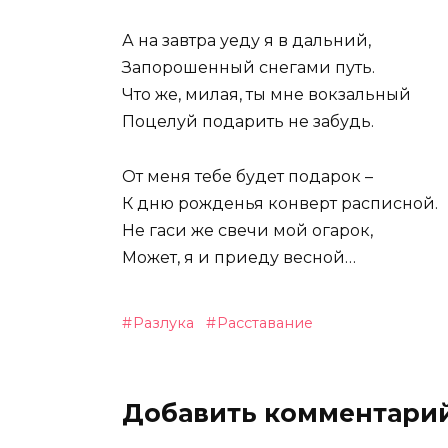
А на завтра уеду я в дальний,
Запорошенный снегами путь.
Что же, милая, ты мне вокзальный
Поцелуй подарить не забудь.
От меня тебе будет подарок –
К дню рожденья конверт расписной.
Не гаси же свечи мой огарок,
Может, я и приеду весной…
Разлука
Расставание
Добавить комментари