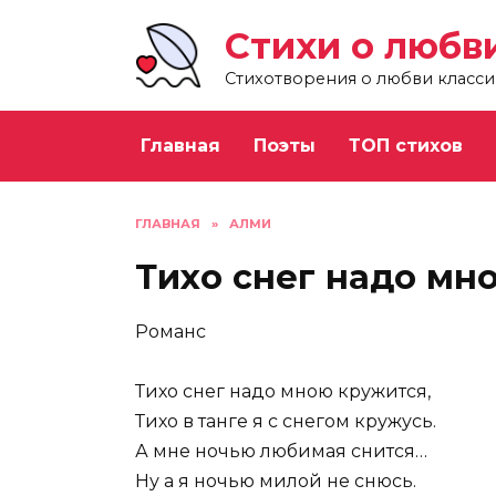
Перейти
Стихи о любв
к
содержанию
Стихотворения о любви класси
Главная
Поэты
ТОП стихов
ГЛАВНАЯ
»
АЛМИ
Тихо снег надо мн
Романс
Тихо снег надо мною кружится,
Тихо в танге я с снегом кружусь.
А мне ночью любимая снится…
Ну а я ночью милой не снюсь.