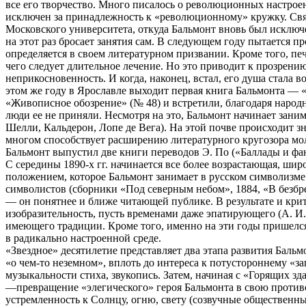
все его творчество. Много писалось о революционных настроен
исключен за принадлежность к «революционному» кружку. Связи
Московского университета, откуда Бальмонт вновь был исключен
на этот раз бросает занятия сам. В следующем году пытается п
определяется в своем литературном призвании. Кроме того, пе
чего следует длительное лечение. Но это приводит к прозрени
неприкосновенность. И когда, наконец, встал, его душа стала в
этом же году в Ярославле выходит первая книга Бальмонта — 
«Живописное обозрение» (№ 48) и встретили, благодаря народн
люди ее не приняли. Несмотря на это, Бальмонт начинает зани
Шелли, Кальдерон, Лопе де Вега). На этой почве происходит з
многом способствует расширению литературного кругозора моло
Бальмонт выпустил две книги переводов Э. По («Баллады и фа
С середины 1890-х гг. начинается все более возрастающая, ши
положением, которое Бальмонт занимает в русском символизме.
символистов (сборники «Под северным небом», 1884, «В безбр
— он понятнее и ближе читающей публике. В результате и кри
изобразительность, пусть временами даже эпатирующего (А. И.
имеющего традиции. Кроме того, именно на эти годы пришелся
в радикально настроенной среде.
«Звездное» десятилетие представляет два этапа развития Баль
«о чем-то неземном», вплоть до интереса к потустороннему «
музыкальности стиха, звукопись. Затем, начиная с «Горящих з
—превращение «элегического» героя Бальмонта в свою против
устремленность к Солнцу, огню, свету (созвучные общественны