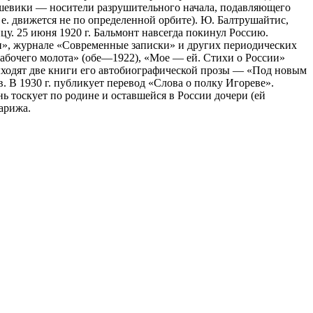
льшевики — носители разрушительного начала, подавляющего
. е. движется не по определенной орбите). Ю. Балтрушайтис,
цу. 25 июня 1920 г. Бальмонт навсегда покинул Россию.
ти», журнале «Современные записки» и других периодических
 рабочего молота» (обе—1922), «Мое — ей. Стихи о России»
 выходят две книги его автобиографической прозы — «Под новым
 В 1930 г. публикует перевод «Слова о полку Игореве».
 тоскует по родине и оставшейся в России дочери (ей
арижа.