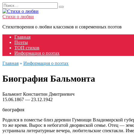
Перейти
Search
к
for:
содержанию
Стихи о любви
Стихотворения о любви классиков и современных поэтов
Главная
Поэты
ТОП стихов
Информация о поэтах
Главная
»
Информация о поэтах
Биография Бальмонта
Бальмонт Константин Дмитриевич
15.06.1867 — 23.12.1942
биография
Родился в поместье близ деревни Гумнищи Владимирской губерн
то же время. Вырос в небогатой дворянской семье. Отец — зем
устраивала литературные вечера, любительские спектакли. Име