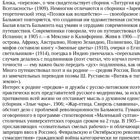
Блока, «перелом», о чем свидетельствует сборник «Литургия к
Всегласность» (1909). Немногим отличаются и сборники «Зарево
теоретический этюд «Поэзия как волшебство» — своеобразное 
Бальмонт повторяется, что созданная им художественная систе
Былая власть Бальмонта над умами и сердцами современников к
путешествия. Современники говорили, что он путешествовал бо
Испании; в 1905 г.—в Мексике и Калифорнии. Живя в 1906—1913
острова, Африку, Австралию, Новую Зеландию, Полинезию, Це
мифов составили книгу «Змеиные цветы» (1910), очерки о Еги
светильников» (1914), поездка в Индию увенчалась «переска
случаев делались с подлинников (поэт считал, что изучил почти
точности — ему важно было передать «дух» подлинника, как о
Много путешествовал поэт и на родине — средняя Россия, Волг
из замечательных переводов поэмы Ш. Руставели «Витязь в тиг
землю»).
Интерес к родине «предков» и дружба с русско-литовским поэт
практически всех представителей русского модернизма, за искл
протяжении всей жизни он отстаивает мысль о духовном единс
(сборник «Злые чары», 1906; «Жар-птица. Свирель славянина»,
обстоит дело с проблемой революционности Бальмонта. Гуманис
оговоренного в программе стихотворения «Маленький султан» 
столичных университетских городах сроком на 2 года. В 1905—
прославляющих «сознательных смелых рабочих» и обличающих 
запрещен ввоз в Россию). Февральскую и Октябрьскую революци
сумасшествия» гражданской войны категорически не приемлет.