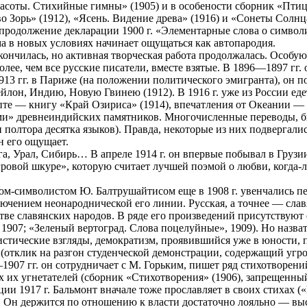
расоты. Стихийные гимны» (1905) и в особености сборник «Птиц
 Зорь» (1912), «Ясень. Видение древа» (1916) и «Сонеты Солнца
продолжение декларации 1900 г. «Элементарные слова о символи
ма в новых условиях начинает ощущаться как автопародия.
ончилась, но активная творческая работа продолжалась. Особую
лее, чем все русские писатели, вместе взятые. В 1896—1897 гг
 гг. в Париже (на положении политического эмигранта), он пос
йлон, Индию, Новую Гвинею (1912). В 1916 г. уже из России ед
пте — книгу «Край Озириса» (1914), впечатления от Океании —
зами» древнеиндийских памятников. Многочисленные переводы, 
 полтора десятка языков). Правда, некоторые из них подвергалис
н его ощущает.
а, Урал, Сибирь… В апреле 1914 г. он впервые побывал в Грузи
ровой шкуре», которую считает лучшей поэмой о любви, когда-л
ом-символистом Ю. Балтрушайтисом еще в 1908 г. увенчались пе
ючением неонароднической его линии. Русская, а точнее — славян
тве славянских народов. В ряде его произведений присутствую
 1907; «Зеленый вертоград. Слова поцелуйные», 1909). Но назва
тические взгляды, демократизм, проявившийся уже в юности, при
(отклик на разгон студенческой демонстрации, содержащий угро
1907 гг. он сотрудничает с М. Горьким, пишет ряд стихотворен
их угнетателей (сборник «Стихотворения» (1906), запрещенный
и 1917 г. Бальмонт вначале тоже прославляет в своих стихах («
 Он держится по отношению к власти достаточно лояльно — выст