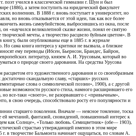
г. поэт учился в классической гимназии г. Шуи и был
ре (1886), а затем поступить на юридический факультет
ких волнениях. В 1888 г. вновь поступает в университет, но
ля, но вновь отказывается от этой идеи, так как все более
покончить жизнь самоубийством, выбросившись из окна, после
, он «научился великолепной сказке жизни, понял ее святую
ме творческой мечты, а творчество расцвело буйным цветом». В
 книгу, были опубликованы еще в 1885 г. в журнале
 Но сама книга интереса у критики не вызвала, а близкие
иносят ему переводы (Ибсен, Бьернсон, Брандес, Байрон,
оевропейских литератур, князем А. И. Урусовым, который во
уматься о природе своего дарования. На средства Урусова
им расцветом его художественного дарования и со своеобразным
 достаточно скандальную славу, «старших» русских
ментарные слова о символической поэзии», 1900), а с другой
 новые возможности русского стиха, намного расширившего его
 но все-таки «своего», не разорвавшего с «привычным»,
о, в свою очередь, способствовало росту его популярности и
 линии старшего поколения. Вначале — неясное томление, тоска
ие ей мечтаний, фантазий, сновидений, повышенный интерес к
удем как Солнце», «Только любовь. Семицветник» (обе— 1903),
астической страстью утверждающей именно в этом мире
г. в творчестве Бальмонта начинает ощущаться, по словам А.