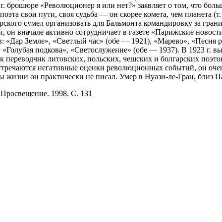
 г. брошюре «Революционер я или нет?» заявляет о том, что бо
поэта свои пути, своя судьба — он скорее комета, чем планета (т
рского сумел организовать для Бальмонта командировку за грани
, он вначале активно сотрудничает в газете «Парижские новос
ов: «Дар Земле», «Светлый час» (обе — 1921), «Марево», «Песня
), «Голубая подкова», «Светослужение» (обе — 1937). В 1923 г.
 переводчик литовских, польских, чешских и болгарских поэтов.
встречаются негативные оценки революционных событий, он очень
 жизни он практически не писал. Умер в Нуази-ле-Гран, близ П
 Просвещение. 1998. С. 131