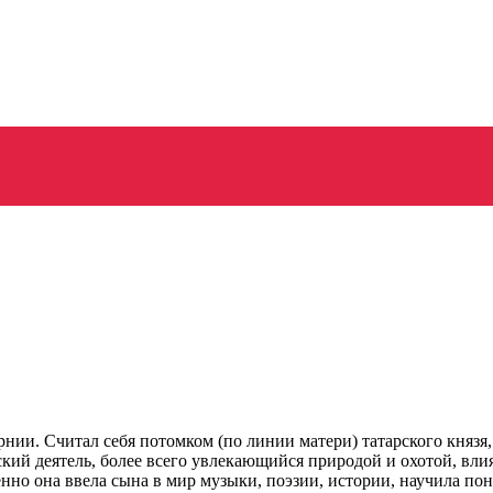
ии. Считал себя потомком (по линии матери) татарского князя,
ский деятель, более всего увлекающийся природой и охотой, вли
нно она ввела сына в мир музыки, поэзии, истории, научила пони