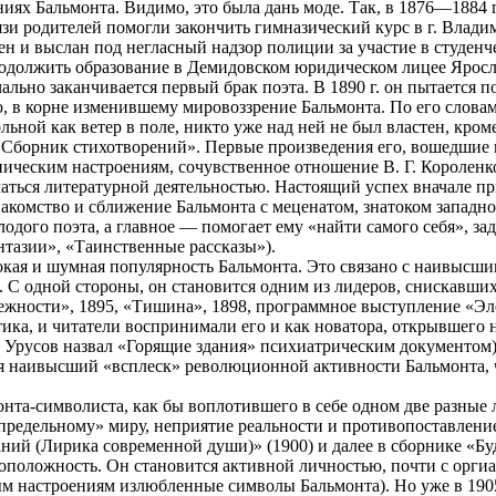
иях Бальмонта. Видимо, это была дань моде. Так, в 1876—1884 г
 родителей помогли закончить гимназический курс в г. Владими
 и выслан под негласный надзор полиции за участие в студенчес
родолжить образование в Демидовском юридическом лицее Ярослав
чально заканчивается первый брак поэта. В 1890 г. он пытается 
ю, в корне изменившему мировоззрение Бальмонта. По его словам
ольной как ветер в поле, никто уже над ней не был властен, кро
«Сборник стихотворений». Первые произведения его, вошедшие в
ическим настроениям, сочувственное отношение В. Г. Короленко.
маться литературной деятельностью. Настоящий успех вначале пр
накомство и сближение Бальмонта с меценатом, знатоком западн
дого поэта, а главное — помогает ему «найти самого себя», зад
нтазии», «Таинственные рассказы»).
рокая и шумная популярность Бальмонта. Это связано с наивысш
 С одной стороны, он становится одним из лидеров, снискавших
ежности», 1895, «Тишина», 1898, программное выступление «Эле
тика, и читатели воспринимали его и как новатора, открывшего
 Урусов назвал «Горящие здания» психиатрическим документом),
 наивысший «всплеск» революционной активности Бальмонта, чт
монта-символиста, как бы воплотившего в себе одном две разные
запредельному» миру, неприятие реальности и противопоставлен
даний (Лирика современной души)» (1900) и далее в сборнике «Б
оположность. Он становится активной личностью, почти с орги
м настроениям излюбленные символы Бальмонта). Но уже в 1905 