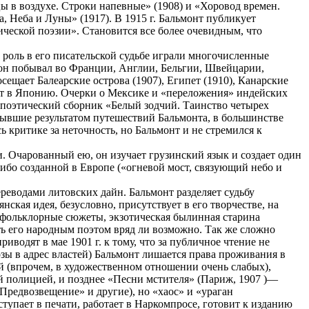
ы в воздухе. Строки напевные» (1908) и «Хоровод времен.
, Неба и Луны» (1917). В 1915 г. Бальмонт публикует
ческой поэзии». Становится все более очевидным, что
 роль в его писательской судьбе играли многочисленные
. он побывал во Франции, Англии, Бельгии, Швейцарии,
ещает Балеарские острова (1907), Египет (1910), Канарские
ет в Японию. Очерки о Мексике и «переложения» индейских
 поэтический сборник «Белый зодчий. Таинство четырех
бывшие результатом путешествий Бальмонта, в большинстве
ь критике за неточность, но Бальмонт и не стремился к
и. Очарованный ею, он изучает грузинский язык и создает один
ибо созданной в Европе («огневой мост, связующий небо и
реводами литовских дайн. Бальмонт разделяет судьбу
ская идея, безусловно, присутствует в его творчестве, на
т фольклорные сюжеты, экзотическая былинная старина
ть его народным поэтом вряд ли возможно. Так же сложно
водят в мае 1901 г. к тому, что за публичное чтение не
зы в адрес властей) Бальмонт лишается права проживания в
ий (впрочем, в художественном отношении очень слабых),
 полицией, и позднее «Песни мстителя» (Париж, 1907 )—
Предвозвещение» и другие), но «хаос» и «ураган
упает в печати, работает в Наркомпросе, готовит к изданию