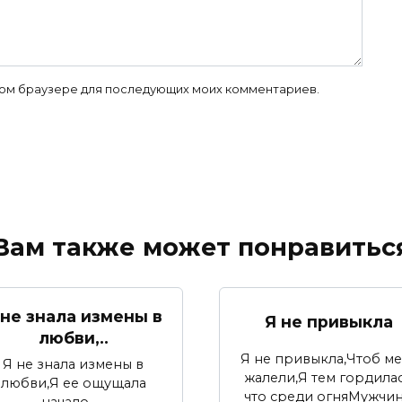
 этом браузере для последующих моих комментариев.
Вам также может понравитьс
 не знала измены в
Я не привыкла
любви,..
Я не привыкла,Чтоб м
Я не знала измены в
жалели,Я тем гордилас
любви,Я ее ощущала
что среди огняМужчи
начало —