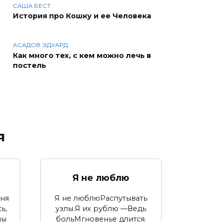
САША БЕСТ
История про Кошку и ее Человека
АСАДОВ ЭДУАРД
Как много тех, с кем можно лечь в
постель
я
Я не люблю
еня
Я не люблюРаспутывать
ь,
узлы.Я их рублю —Ведь
ны
больМгновенье длится.