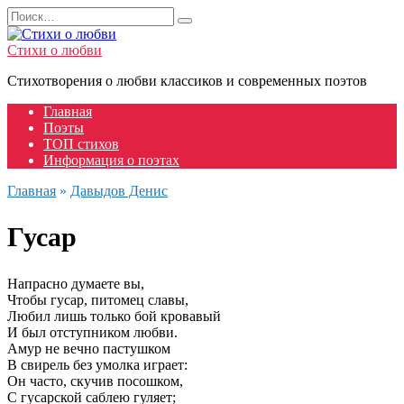
Перейти
Search
к
for:
содержанию
Стихи о любви
Стихотворения о любви классиков и современных поэтов
Главная
Поэты
ТОП стихов
Информация о поэтах
Главная
»
Давыдов Денис
Гусар
Напрасно думаете вы,
Чтобы гусар, питомец славы,
Любил лишь только бой кровавый
И был отступником любви.
Амур не вечно пастушком
В свирель без умолка играет:
Он часто, скучив посошком,
С гусарской саблею гуляет;