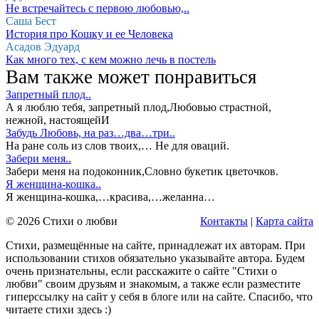
Не встречайтесь с первою любовью,..
Саша Бест
История про Кошку и ее Человека
Асадов Эдуард
Как много тех, с кем можно лечь в постель
Вам также может понравиться
Запретный плод..
А я люблю тебя, запретный плод,Любовью страстной,
нежной, настоящейИ
Забудь Любовь, на раз…два…три..
На ране соль из слов твоих,… Не для оваций.
Забери меня..
Забери меня на подоконник,Словно букетик цветочков.
Я женщина-кошка..
Я женщина-кошка,…красива,…желанна…
© 2026 Стихи о любви
Контакты
|
Карта сайта
Стихи, размещённые на сайте, принадлежат их авторам. При
использовании стихов обязательно указывайте автора. Будем
очень признательны, если расскажите о сайте "Стихи о
любви" своим друзьям и знакомым, а также если разместите
гиперссылку на сайт у себя в блоге или на сайте. Спасибо, что
читаете стихи здесь :)