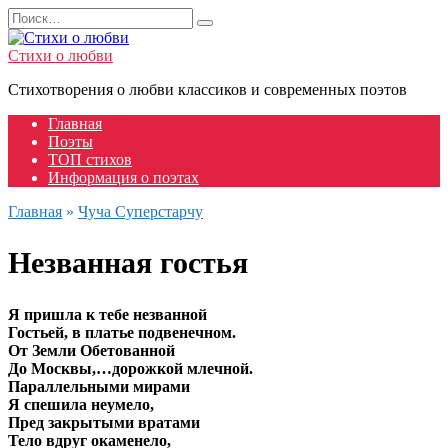
Перейти
Search
к
for:
содержанию
Стихи о любви
Стихотворения о любви классиков и современных поэтов
Главная
Поэты
ТОП стихов
Информация о поэтах
Главная
»
Чуча Суперстарчу
Незванная гостья
Я пришла к тебе незванной
Гостьей, в платье подвенечном.
От Земли Обетованной
До Москвы,…дорожкой млечной.
Параллельными мирами
Я спешила неумело,
Пред закрытыми вратами
Тело вдруг окаменело,