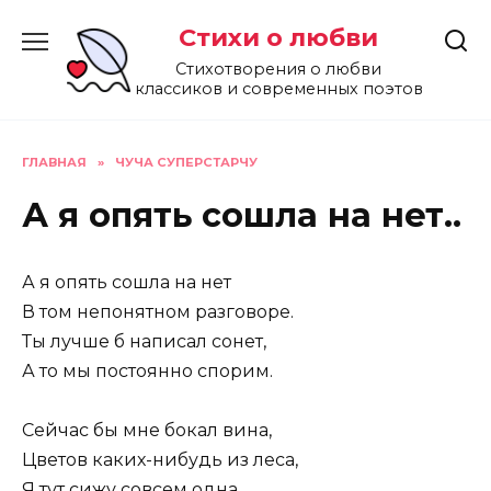
Перейти
Стихи о любви
к
содержанию
Стихотворения о любви
классиков и современных поэтов
ГЛАВНАЯ
»
ЧУЧА СУПЕРСТАРЧУ
А я опять сошла на нет..
А я опять сошла на нет
В том непонятном разговоре.
Ты лучше б написал сонет,
А то мы постоянно спорим.
Сейчас бы мне бокал вина,
Цветов каких-нибудь из леса,
Я тут сижу совсем одна…