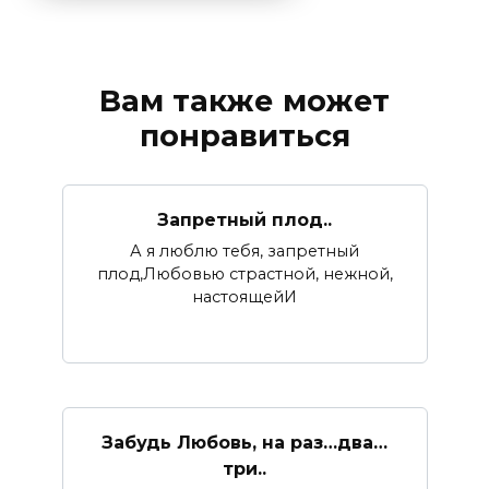
Вам также может
понравиться
Запретный плод..
А я люблю тебя, запретный
плод,Любовью страстной, нежной,
настоящейИ
Забудь Любовь, на раз…два…
три..