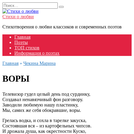
Перейти
Search
к
for:
содержанию
Стихи о любви
Стихотворения о любви классиков и современных поэтов
Главная
Поэты
ТОП стихов
Информация о поэтах
Главная
»
Чекина Марина
ВОРЫ
Телевизор гудел целый день под сурдинку,
Создавал ненавязчивый фон разговору.
Заводили любимую нашу пластинку,
Мы, самих же себя обокравшие, воры.
Грелась водка, и сохла в тарелке закуска,
Состоявшая вся – из картофельных чипсов.
И дрожала душа, как окрестности Куско,