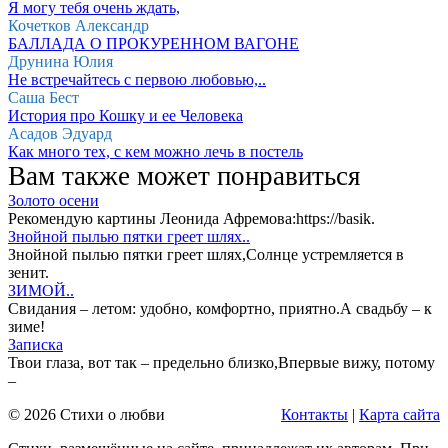
Я могу тебя очень ждать,
Кочетков Александр
БАЛЛАДА О ПРОКУРЕННОМ ВАГОНЕ
Друнина Юлия
Не встречайтесь с первою любовью,..
Саша Бест
История про Кошку и ее Человека
Асадов Эдуард
Как много тех, с кем можно лечь в постель
Вам также может понравиться
Золото осени
Рекомендую картины Леонида Афремова:https://basik.
Знойной пылью пятки греет шлях..
Знойной пылью пятки греет шлях,Солнце устремляется в
зенит.
ЗИМОЙ..
Свидания – летом: удобно, комфортно, приятно.А свадьбу – к
зиме!
Записка
Твои глаза, вот так – предельно близко,Впервые вижу, потому
–
© 2026 Стихи о любви
Контакты
|
Карта сайта