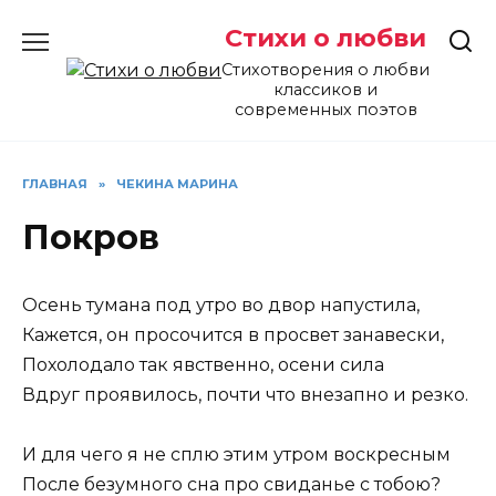
Перейти
Стихи о любви
к
содержанию
Стихотворения о любви
классиков и
современных поэтов
ГЛАВНАЯ
»
ЧЕКИНА МАРИНА
Покров
Осень тумана под утро во двор напустила,
Кажется, он просочится в просвет занавески,
Похолодало так явственно, осени сила
Вдруг проявилось, почти что внезапно и резко.
И для чего я не сплю этим утром воскресным
После безумного сна про свиданье с тобою?