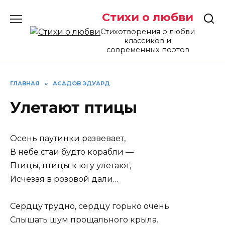
Перейти
Стихи о любви
к
содержанию
Стихотворения о любви
классиков и
современных поэтов
ГЛАВНАЯ
»
АСАДОВ ЭДУАРД
Улетают птицы
Осень паутинки развевает,
В небе стаи будто корабли —
Птицы, птицы к югу улетают,
Исчезая в розовой дали…
Сердцу трудно, сердцу горько очень
Слышать шум прощального крыла.