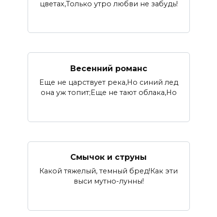
цветах,Только утро любви не забудь!
Весенний романс
Еще не царствует река,Но синий лед
она уж топит;Еще не тают облака,Но
Смычок и струны
Какой тяжелый, темный бред!Как эти
выси мутно-лунны!