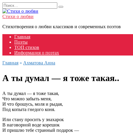
Перейти
Search
к
for:
содержанию
Стихи о любви
Стихотворения о любви классиков и современных поэтов
Главная
Поэты
ТОП стихов
Информация о поэтах
Главная
»
Ахматова Анна
А ты думал — я тоже такая..
А ты думал — я тоже такая,
Что можно забыть меня,
И что брошусь, моля и рыдая,
Под копыта гнедого коня.
Или стану просить у знахарок
В наговорной воде корешок
И пришлю тебе странный подарок —